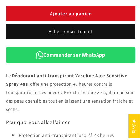
la
la
quantité
quantité
de
de
Ajouter au panier
Déodorant
Déodorant
Anti-
Anti-
Acheter maintenant
Transpirant
Transpirant
Vaseline
Vaseline
Aloe
Aloe
Sensitive
Sensitive
Commander sur WhatsApp
Spray
Spray
48H
48H
Le
Déodorant anti-transpirant Vaseline Aloe Sensitive
Spray 48H
offre une protection 48 heures contre la
transpiration et les odeurs. Enrichi en aloe vera, il prend soin
des peaux sensibles tout en laissant une sensation fraîche et
sèche.
Pourquoi vous allez l'aimer
★ Avis
Protection anti-transpirant jusqu'à 48 heures