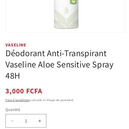
Ouvrir
le
média
VASELINE
1
Déodorant Anti-Transpirant
dans
une
fenêtre
Vaseline Aloe Sensitive Spray
modale
48H
Prix
3,000 FCFA
habituel
Frais d'expédition
calculés à l'étape de paiement.
Quantité
Quantité
Réduire
Augmenter