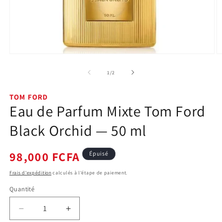
Ouvrir
O
le
le
média
m
de
1
/
2
1
2
dans
d
une
u
TOM FORD
fenêtre
f
Eau de Parfum Mixte Tom Ford
modale
m
Black Orchid — 50 ml
Prix
98,000 FCFA
Épuisé
habituel
Frais d'expédition
calculés à l'étape de paiement.
Quantité
Quantité
Réduire
Augmenter