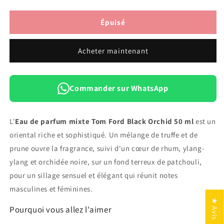
la
la
quantité
quantité
de
de
Épuisé
Eau
Eau
de
de
Acheter maintenant
Parfum
Parfum
Mixte
Mixte
Tom
Tom
Ford
Ford
Commander sur WhatsApp
Black
Black
Orchid
Orchid
—
—
L'
Eau de parfum mixte Tom Ford Black Orchid 50 ml
est un
50
50
oriental riche et sophistiqué. Un mélange de truffe et de
ml
ml
prune ouvre la fragrance, suivi d'un cœur de rhum, ylang-
ylang et orchidée noire, sur un fond terreux de patchouli,
pour un sillage sensuel et élégant qui réunit notes
masculines et féminines.
★ Avis
Pourquoi vous allez l'aimer