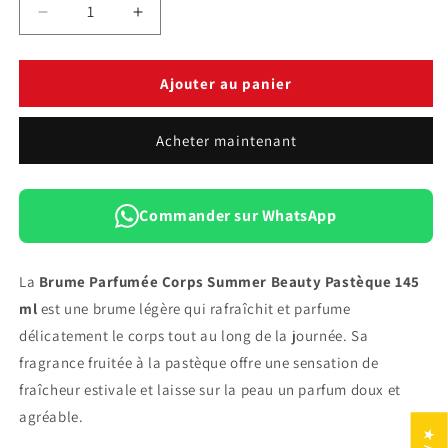
Réduire
Augmenter
la
la
quantité
quantité
de
de
Ajouter au panier
Brume
Brume
Parfumée
Parfumée
Acheter maintenant
Corps
Corps
Summer
Summer
Beauty
Beauty
Pastèque
Pastèque
Commander sur WhatsApp
—
—
145
145
ml
ml
La
Brume Parfumée Corps Summer Beauty Pastèque 145
ml
est une brume légère qui rafraîchit et parfume
délicatement le corps tout au long de la journée. Sa
fragrance fruitée à la pastèque offre une sensation de
fraîcheur estivale et laisse sur la peau un parfum doux et
agréable.