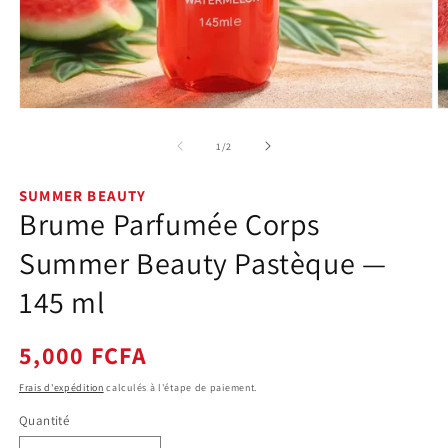
Ouvrir
O
le
le
média
m
de
1
/
2
1
2
dans
d
une
u
SUMMER BEAUTY
fenêtre
f
Brume Parfumée Corps
modale
m
Summer Beauty Pastèque —
145 ml
Prix
5,000 FCFA
habituel
Frais d'expédition
calculés à l'étape de paiement.
Quantité
Quantité