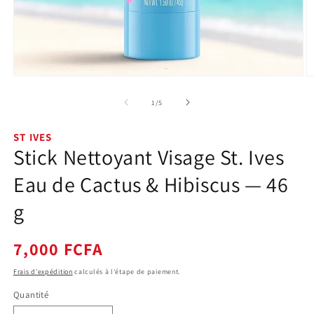
Ouvrir
O
le
le
média
m
de
1
/
5
1
2
dans
d
une
u
ST IVES
fenêtre
f
Stick Nettoyant Visage St. Ives
modale
m
Eau de Cactus & Hibiscus — 46
g
Prix
7,000 FCFA
habituel
Frais d'expédition
calculés à l'étape de paiement.
Quantité
Quantité