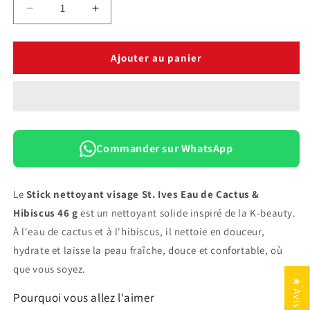
Réduire
Augmenter
la
la
quantité
quantité
de
de
Ajouter au panier
Stick
Stick
Nettoyant
Nettoyant
Visage
Visage
St.
St.
Ives
Ives
Eau
Eau
Commander sur WhatsApp
de
de
Cactus
Cactus
&amp;
&amp;
Le
Stick nettoyant visage St. Ives Eau de Cactus &
Hibiscus
Hibiscus
Hibiscus 46 g
est un nettoyant solide inspiré de la K-beauty.
—
—
À l'eau de cactus et à l'hibiscus, il nettoie en douceur,
46
46
g
g
hydrate et laisse la peau fraîche, douce et confortable, où
que vous soyez.
★ Avis
Pourquoi vous allez l'aimer