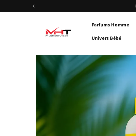
et
passer
au
contenu
Parfums Homme
Univers Bébé
Passer aux
informations
produits