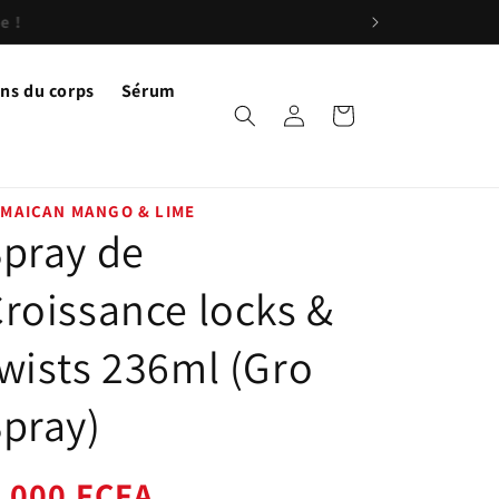
ns du corps
Sérum
Connexion
Panier
MAICAN MANGO & LIME
pray de
roissance locks &
wists 236ml (Gro
pray)
ix
,000 FCFA