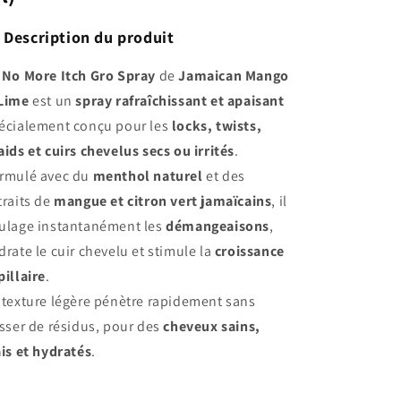

Description du produit
e
No More Itch Gro Spray
de
Jamaican Mango
Lime
est un
spray rafraîchissant et apaisant
écialement conçu pour les
locks, twists,
aids et cuirs chevelus secs ou irrités
.
rmulé avec du
menthol naturel
et des
traits de
mangue et citron vert jamaïcains
, il
ulage instantanément les
démangeaisons
,
drate le cuir chevelu et stimule la
croissance
pillaire
.
 texture légère pénètre rapidement sans
isser de résidus, pour des
cheveux sains,
ais et hydratés
.