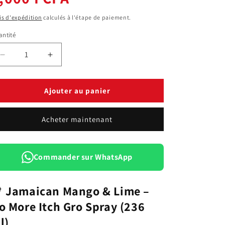
bituel
is d'expédition
calculés à l'étape de paiement.
ntité
antité
Réduire
Augmenter
la
la
quantité
quantité
de
de
Ajouter au panier
Spray
Spray
de
de
Acheter maintenant
Croissance
Croissance
locks
locks
&amp;
&amp;
twists
twists
Commander sur WhatsApp
236ml
236ml
(Gro
(Gro
Spray)
Spray)

Jamaican Mango & Lime –
o More Itch Gro Spray (236
l)