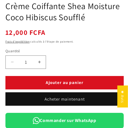
f
Crème Coiffante Shea Moisture
m
Coco Hibiscus Soufflé
Prix
12,000 FCFA
habituel
Frais d'expédition
calculés à l'étape de paiement.
Quantité
Quantité
Réduire
Augmenter
la
la
quantité
quantité
de
de
Ajouter au panier
Crème
Crème
★ Avis
Coiffante
Coiffante
Acheter maintenant
Shea
Shea
Moisture
Moisture
Coco
Coco
Hibiscus
Hibiscus
Commander sur WhatsApp
Soufflé
Soufflé