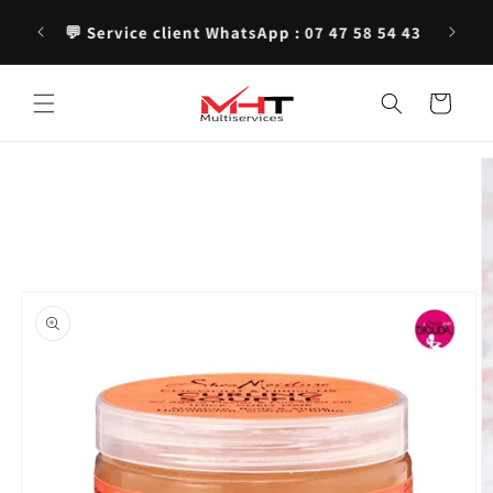
et
jan —
✨ Produ
passer
💬 Service client WhatsApp : 07 47 58 54 43
au
contenu
Panier
Passer aux
informations
produits