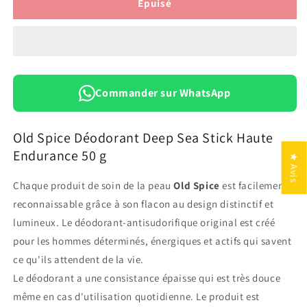
de
de
Épuisé
Old
Old
Spice
Spice
Déodorant
Déodorant
Deep
Deep
Sea
Sea
Stick
Stick
Commander sur WhatsApp
Haute
Haute
Endurance
Endurance
50
50
Old Spice Déodorant Deep Sea Stick Haute
g
g
Endurance 50 g
★ Avis
Chaque produit de soin de la peau
Old Spice
est facilement
reconnaissable grâce à son flacon au design distinctif et
lumineux. Le déodorant-antisudorifique original est créé
pour les hommes déterminés, énergiques et actifs qui savent
ce qu'ils attendent de la vie.
Le déodorant a une consistance épaisse qui est très douce
même en cas d'utilisation quotidienne. Le produit est