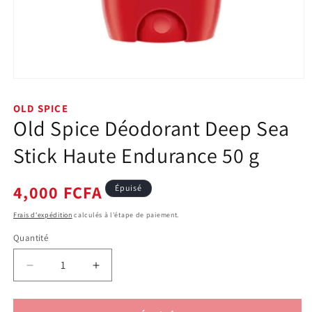
Ouvrir
le
média
OLD SPICE
1
Old Spice Déodorant Deep Sea
dans
une
fenêtre
Stick Haute Endurance 50 g
modale
Prix
4,000 FCFA
Épuisé
habituel
Frais d'expédition
calculés à l'étape de paiement.
Quantité
Quantité
Réduire
Augmenter
la
la
quantité
quantité