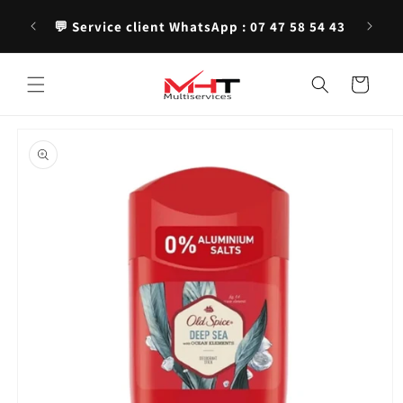
et
jan —
✨ Produ
passer
💬 Service client WhatsApp : 07 47 58 54 43
au
contenu
Panier
Passer aux
informations
produits