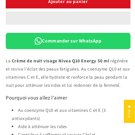
de
de
Ajouter au panier
Crème
Crème
de
de
Nuit
Nuit
Visage
Visage
Nivea
Nivea
Q10
Q10
Commander sur WhatsApp
Energy
Energy
Régénératrice
Régénératrice
—
—
La
Crème de nuit visage Nivea Q10 Energy 50 ml
régénère
50
50
et ravive l'éclat des peaux fatiguées. Au coenzyme Q10 et aux
ml
ml
vitamines C et E, elle hydrate et renforce la peau pendant la
nuit pour atténuer les rides et lui redonner de la fermeté.
Pourquoi vous allez l'aimer
★ Avis
Au coenzyme Q10 et aux vitamines C et E (3
antioxydants)
Aide à atténuer les rides
Contribue à raffermir et raviver l'éclat