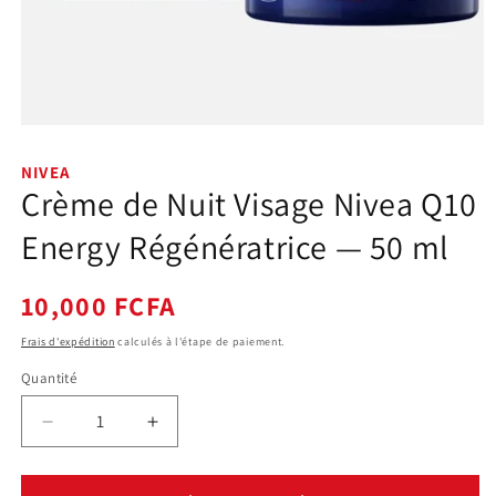
Ouvrir
le
média
NIVEA
1
Crème de Nuit Visage Nivea Q10
dans
une
fenêtre
Energy Régénératrice — 50 ml
modale
Prix
10,000 FCFA
habituel
Frais d'expédition
calculés à l'étape de paiement.
Quantité
Quantité
Réduire
Augmenter
la
la
quantité
quantité