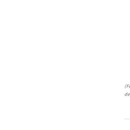
(F
de