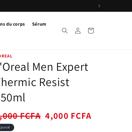
ns du corps
Sérum
Connexion
Panier
OREAL
'Oreal Men Expert
hermic Resist
250ml
ix
,000 FCFA
Prix
4,000 FCFA
bituel
promotionnel
Épuisé