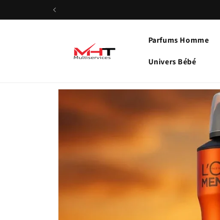
et
passer
au
contenu
Parfums Homme
Univers Bébé
Passer aux
informations
produits