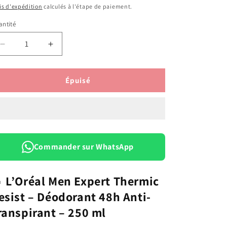
is d'expédition
calculés à l'étape de paiement.
ntité
antité
Réduire
Augmenter
la
la
quantité
quantité
de
de
Épuisé
L&#39;Oreal
L&#39;Oreal
Men
Men
Expert
Expert
Thermic
Thermic
Resist
Resist
250ml
250ml
Commander sur WhatsApp

L’Oréal Men Expert Thermic
esist – Déodorant 48h Anti-
ranspirant – 250 ml