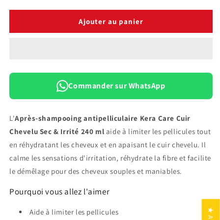
la
la
quantité
quantité
de
de
Ajouter au panier
Après-
Après-
Shampooing
Shampooing
Antipelliculaire
Antipelliculaire
Kera
Kera
Care
Care
Cuir
Cuir
Commander sur WhatsApp
Chevelu
Chevelu
Sec
Sec
&amp;
&amp;
L'
Après-shampooing antipelliculaire Kera Care Cuir
Irrité
Irrité
Chevelu Sec & Irrité 240 ml
aide à limiter les pellicules tout
—
—
en réhydratant les cheveux et en apaisant le cuir chevelu. Il
240
240
ml
ml
calme les sensations d'irritation, réhydrate la fibre et facilite
le démêlage pour des cheveux souples et maniables.
Pourquoi vous allez l'aimer
★ Avis
Aide à limiter les pellicules