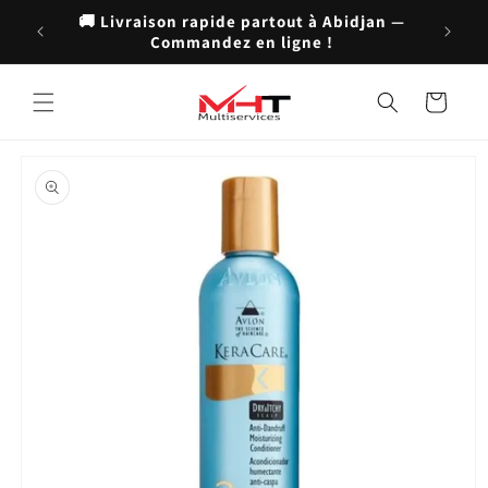
et
🚚 Livraison rapide partout à Abidjan —
passer
💬 Serv
Commandez en ligne !
au
contenu
Panier
Passer aux
informations
produits