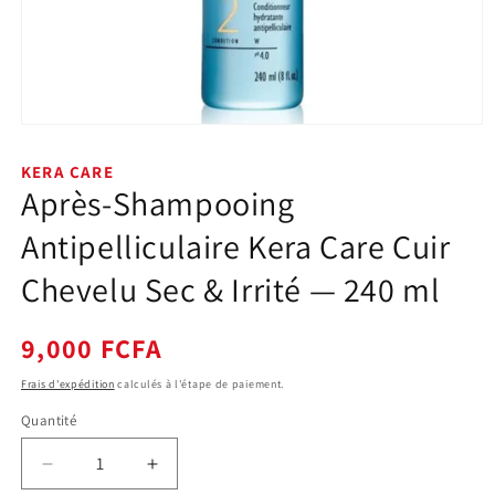
Ouvrir
le
média
KERA CARE
1
Après-Shampooing
dans
une
fenêtre
Antipelliculaire Kera Care Cuir
modale
Chevelu Sec & Irrité — 240 ml
Prix
9,000 FCFA
habituel
Frais d'expédition
calculés à l'étape de paiement.
Quantité
Quantité
Réduire
Augmenter