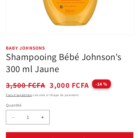
Ouvrir
le
média
BABY JOHNSONS
1
Shampooing Bébé Johnson's
dans
une
fenêtre
300 ml Jaune
modale
Prix
Prix
3,500 FCFA
3,000 FCFA
-14 %
habituel
promotionnel
Frais d'expédition
calculés à l'étape de paiement.
Quantité
Quantité
Réduire
Augmenter
la
la
quantité
quantité