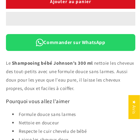
de
de
Ajouter au panier
Shampooing
Shampooing
Bébé
Bébé
Johnson&#39;s
Johnson&#39;s
300
300
ml
ml
Jaune
Jaune
Commander sur WhatsApp
Le
Shampooing bébé Johnson's 300 ml
nettoie les cheveux
des tout-petits avec une formule douce sans larmes. Aussi
doux pour les yeux que l'eau pure, il laisse les cheveux
propres, doux et faciles à coiffer.
Pourquoi vous allez l'aimer
★ Avis
Formule douce sans larmes
Nettoie en douceur
Respecte le cuir chevelu de bébé
Laisse les cheveux doux