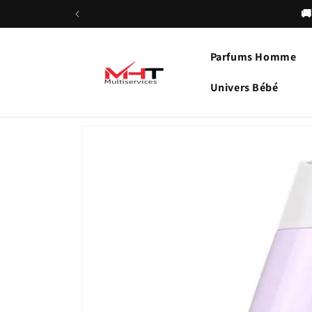
et
passer
au
contenu
Parfums Homme
Univers Bébé
Passer aux
informations
produits