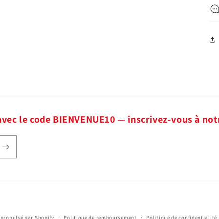
avec le code BIENVENUE10 — inscrivez-vous à not
Moyens
propulsé par Shopify
Politique de remboursement
Politique de confidentialité