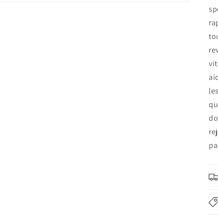
sp
ra
to
re
vi
ai
le
qu
do
re
pa