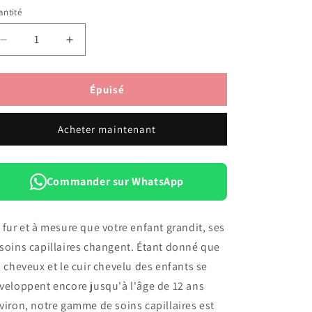
ntité
antité
Réduire
Augmenter
la
la
quantité
quantité
de
de
Épuisé
Johnson&#39;s
Johnson&#39;s
Strength
Strength
Acheter maintenant
Drops
Drops
Apres-
Apres-
Shampoing
Shampoing
500
500
Commander sur WhatsApp
ML
ML
 fur et à mesure que votre enfant grandit, ses
soins capillaires changent. Étant donné que
s cheveux et le cuir chevelu des enfants se
veloppent encore jusqu'à l'âge de 12 ans
viron, notre gamme de soins capillaires est