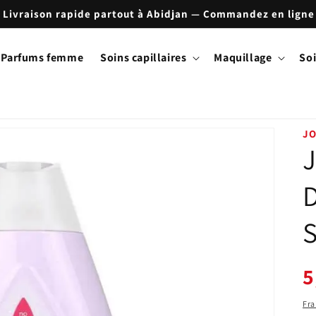
Parfums femme
Soins capillaires
Maquillage
Soi
J
J
D
Pr
5
ha
Fra