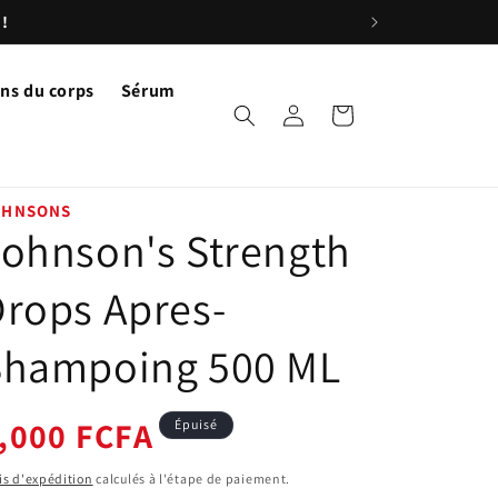
ns du corps
Sérum
Connexion
Panier
OHNSONS
ohnson's Strength
rops Apres-
Shampoing 500 ML
ix
,000 FCFA
Épuisé
bituel
is d'expédition
calculés à l'étape de paiement.