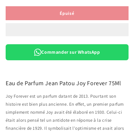
la
la
quantité
quantité
de
de
Épuisé
Jean
Jean
Patou
Patou
Joy
Joy
Forever
Forever
Eau
Eau
de
de
Commander sur WhatsApp
Parfum
Parfum
75Ml
75Ml
Eau de Parfum Jean Patou Joy Forever 75Ml
Joy Forever est un parfum datant de 2013. Pourtant son
histoire est bien plus ancienne. En effet, un premier parfum
simplement nommé Joy avait été élaboré en 1930. Celui-ci
était alors pensé tel un antidote en réponse à la crise
financière de 1929. Il symbolisait l'optimisme et avait alors