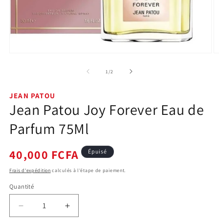
Ouvrir
O
le
le
média
m
de
1
/
2
1
2
dans
d
une
u
JEAN PATOU
fenêtre
f
Jean Patou Joy Forever Eau de
modale
m
Parfum 75Ml
Prix
40,000 FCFA
Épuisé
habituel
Frais d'expédition
calculés à l'étape de paiement.
Quantité
Quantité
Réduire
Augmenter