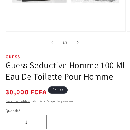
Ouvrir
O
le
le
média
m
de
1
/
2
1
2
dans
d
une
u
GUESS
fenêtre
f
Guess Seductive Homme 100 Ml
modale
m
Eau De Toilette Pour Homme
Prix
30,000 FCFA
Épuisé
habituel
Frais d'expédition
calculés à l'étape de paiement.
Quantité
Quantité
Réduire
Augmenter