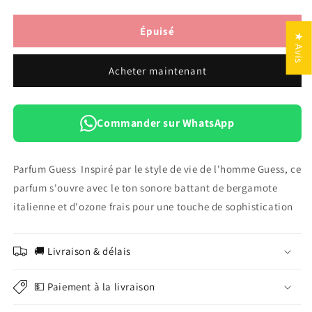
la
la
quantité
quantité
de
de
Épuisé
★ Avis
Guess
Guess
Seductive
Seductive
Acheter maintenant
Homme
Homme
100
100
Ml
Ml
Eau
Eau
Commander sur WhatsApp
De
De
Toilette
Toilette
Pour
Pour
Parfum Guess Inspiré par le style de vie de l'homme Guess, ce
Homme
Homme
parfum s'ouvre avec le ton sonore battant de bergamote
italienne et d'ozone frais pour une touche de sophistication
🚚 Livraison & délais
💵 Paiement à la livraison