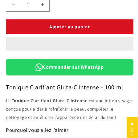
Réduire
Augmenter
la
la
quantité
quantité
de
de
Ajouter au panier
Tonique
Tonique
Clarifiant
Clarifiant
Gluta-
Gluta-
C
C
Intense
Intense
–
–
Commander sur WhatsApp
100
100
ml
ml
Tonique Clarifiant Gluta-C Intense – 100 ml
Le
Tonique Clarifiant Gluta-C Intense
est une lotion visage
conçue pour aider à rafraîchir la peau, compléter le
nettoyage et améliorer l’apparence de l’éclat du teint.
★ Avis
Pourquoi vous allez l’aimer