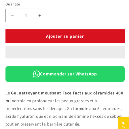
Quantité
Quantité
Réduire
Augmenter
la
la
quantité
quantité
de
de
Ajouter au panier
Gel
Gel
Nettoyant
Nettoyant
Moussant
Moussant
Face
Face
Facts
Facts
Céramides
Céramides
Commander sur WhatsApp
Contrôle
Contrôle
du
du
Sébum
Sébum
Le
Gel nettoyant moussant Face Facts aux céramides 400
400
400
ml
nettoie en profondeur les peaux grasses et à
ml
ml
imperfections sans les décaper. Sa formule aux 5 céramides,
acide hyaluronique et niacinamide élimine l'excès de sébum
tout en préservant la barrière cutanée.
★ Avis