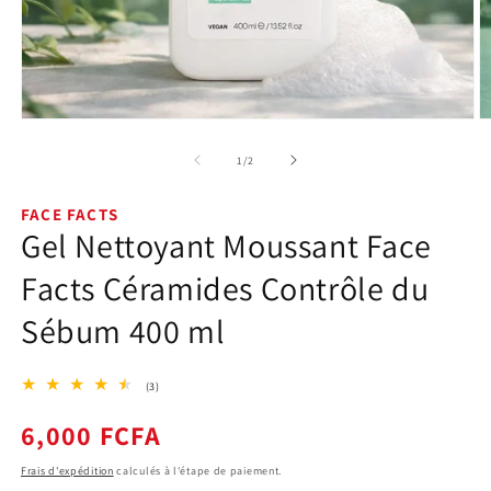
Ouvrir
O
le
le
média
m
de
1
/
2
1
2
dans
d
une
u
FACE FACTS
fenêtre
f
Gel Nettoyant Moussant Face
modale
m
Facts Céramides Contrôle du
Sébum 400 ml
3
(3)
total
des
Prix
6,000 FCFA
critiques
habituel
Frais d'expédition
calculés à l'étape de paiement.