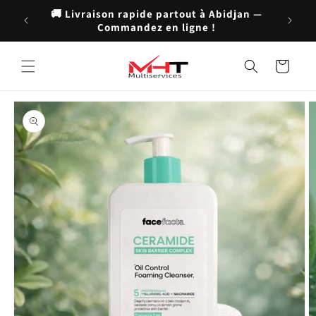
et
🚚 Livraison rapide partout à Abidjan —
passer
💬 Serv
Commandez en ligne !
au
contenu
Panier
Passer aux
informations
produits