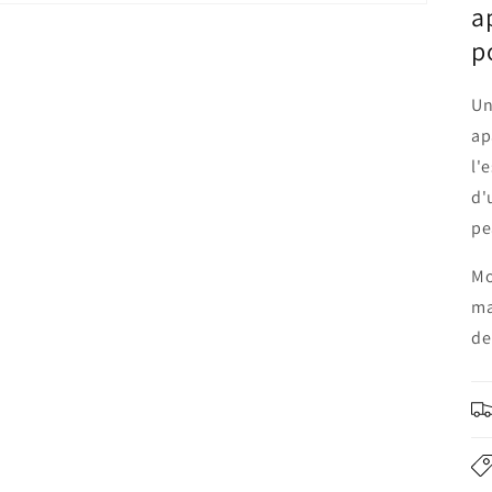
a
p
Un
ap
l'
d'
pe
Mo
ma
de