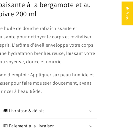
paisante à la bergamote et au
poivre
poivre
★ Avis
200
200
oivre 200 ml
ml
ml
e huile de douche rafraîchissante et
aisante pour nettoyer le corps et revitaliser
esprit. L'arôme d'éveil enveloppe votre corps
une hydratation bienheureuse, laissant votre
au soyeuse, douce et nourrie.
de d'emploi : Appliquer sur peau humide et
sser pour faire mousser doucement, avant
 rincer à l'eau tiède.
🚚 Livraison & délais
💵 Paiement à la livraison