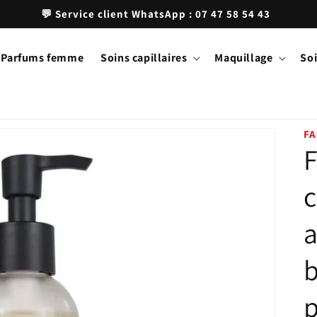
💬 Service client WhatsApp : 07 47 58 54 43
Parfums femme
Soins capillaires
Maquillage
Soi
FA
F
c
a
b
p