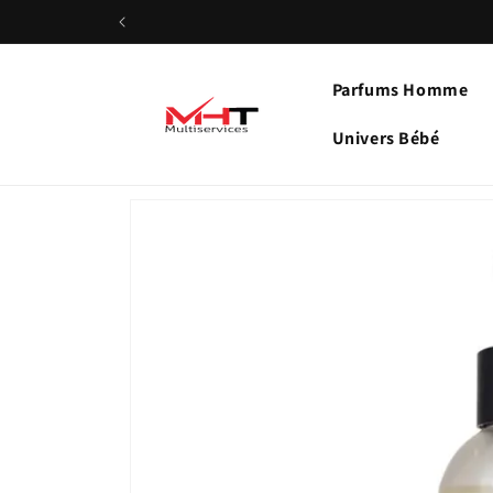
et
passer
au
contenu
Parfums Homme
Univers Bébé
Passer aux
informations
produits