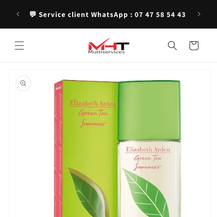
et
jan —
✨ Produ
passer
💬 Service client WhatsApp : 07 47 58 54 43
au
contenu
Panier
Passer aux
informations
produits