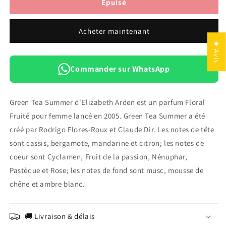
de
de
Épuisé
Elizabeth
Elizabeth
Arden
Arden
Acheter maintenant
Green
Green
Tea
Tea
★ Avis
Summer
Summer
Eau
Eau
Commander sur WhatsApp
de
de
Toilette
Toilette
100
100
Green Tea Summer d'Elizabeth Arden est un parfum Floral
Ml
Ml
Fruité pour femme lancé en 2005. Green Tea Summer a été
créé par Rodrigo Flores-Roux et Claude Dir. Les notes de tête
sont cassis, bergamote, mandarine et citron; les notes de
coeur sont Cyclamen, Fruit de la passion, Nénuphar,
Pastèque et Rose; les notes de fond sont musc, mousse de
chêne et ambre blanc.
🚚 Livraison & délais