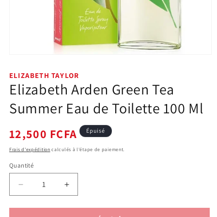
Ouvrir
le
média
ELIZABETH TAYLOR
1
Elizabeth Arden Green Tea
dans
une
fenêtre
Summer Eau de Toilette 100 Ml
modale
Prix
12,500 FCFA
Épuisé
habituel
Frais d'expédition
calculés à l'étape de paiement.
Quantité
Quantité
Réduire
Augmenter
la
la
quantité
quantité