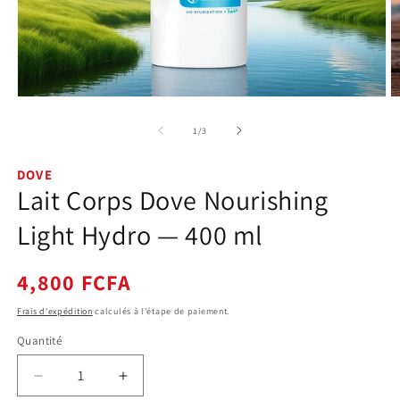
Ouvrir
O
le
le
média
m
de
1
/
3
1
2
dans
d
une
u
DOVE
fenêtre
f
Lait Corps Dove Nourishing
modale
m
Light Hydro — 400 ml
Prix
4,800 FCFA
habituel
Frais d'expédition
calculés à l'étape de paiement.
Quantité
Quantité
Réduire
Augmenter