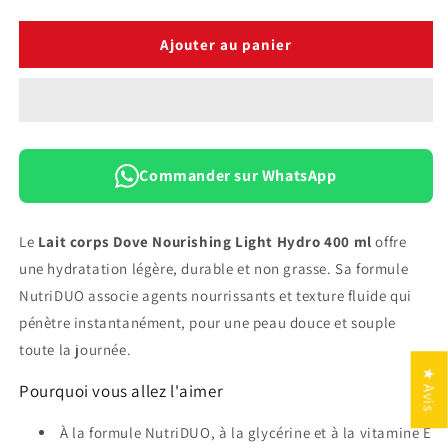
la
la
quantité
quantité
de
de
Ajouter au panier
Lait
Lait
Corps
Corps
Dove
Dove
Nourishing
Nourishing
Light
Light
Hydro
Hydro
Commander sur WhatsApp
—
—
400
400
ml
ml
Le
Lait corps Dove Nourishing Light Hydro 400 ml
offre
une hydratation légère, durable et non grasse. Sa formule
NutriDUO associe agents nourrissants et texture fluide qui
pénètre instantanément, pour une peau douce et souple
toute la journée.
★ Avis
Pourquoi vous allez l'aimer
À la formule NutriDUO, à la glycérine et à la vitamine E