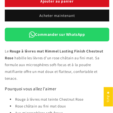
de
de
Ajouter au panier
Rouge
Rouge
à
à
Acheter maintenant
Lèvres
Lèvres
Mat
Mat
Rimmel
Rimmel
Lasting
Lasting
Commander sur WhatsApp
Finish
Finish
Chestnut
Chestnut
Rose
Rose
Le
Rouge à lèvres mat Rimmel Lasting Finish Chestnut
Rose
habille les lèvres d'un rose châtain au fini mat. Sa
formule aux microsphères soft-focus et à la poudre
matifiante offre un mat doux et flatteur, confortable et
tenace.
Pourquoi vous allez l'aimer
★ Avis
Rouge à lèvres mat teinte Chestnut Rose
Rose châtain au fini mat doux
Aux microsphères soft-focus