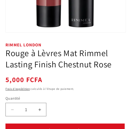
Ouvrir
le
média
RIMMEL LONDON
1
Rouge à Lèvres Mat Rimmel
dans
une
fenêtre
Lasting Finish Chestnut Rose
modale
Prix
5,000 FCFA
habituel
Frais d'expédition
calculés à l'étape de paiement.
Quantité
Quantité
Réduire
Augmenter
la
la
quantité
quantité