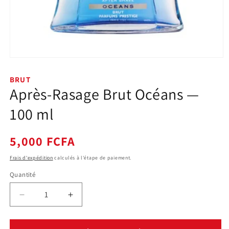
Ouvrir
le
média
BRUT
1
Après-Rasage Brut Océans —
dans
une
fenêtre
100 ml
modale
Prix
5,000 FCFA
habituel
Frais d'expédition
calculés à l'étape de paiement.
Quantité
Quantité
Réduire
Augmenter
la
la
quantité
quantité