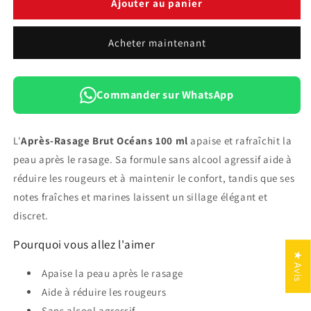
de
de
Ajouter au panier
Après-
Après-
Rasage
Rasage
Acheter maintenant
Brut
Brut
Océans
Océans
—
—
100
100
Commander sur WhatsApp
ml
ml
L'
Après-Rasage Brut Océans 100 ml
apaise et rafraîchit la
peau après le rasage. Sa formule sans alcool agressif aide à
réduire les rougeurs et à maintenir le confort, tandis que ses
notes fraîches et marines laissent un sillage élégant et
discret.
Pourquoi vous allez l'aimer
★ Avis
Apaise la peau après le rasage
Aide à réduire les rougeurs
Sans alcool agressif