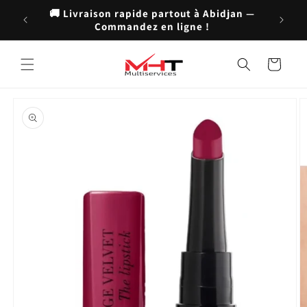
et
🚚 Livraison rapide partout à Abidjan —
passer
💬 Serv
Commandez en ligne !
au
contenu
Panier
Passer aux
informations
produits