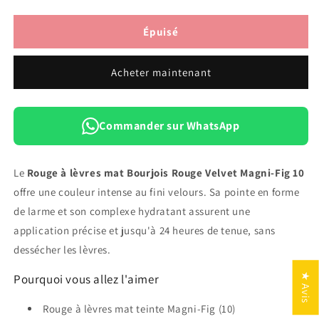
la
la
quantité
quantité
de
de
Épuisé
Rouge
Rouge
à
à
Acheter maintenant
Lèvres
Lèvres
Mat
Mat
Bourjois
Bourjois
Rouge
Rouge
Commander sur WhatsApp
Velvet
Velvet
Magni-
Magni-
Fig
Fig
Le
Rouge à lèvres mat Bourjois Rouge Velvet Magni-Fig 10
—
—
offre une couleur intense au fini velours. Sa pointe en forme
10
10
de larme et son complexe hydratant assurent une
application précise et jusqu'à 24 heures de tenue, sans
dessécher les lèvres.
Pourquoi vous allez l'aimer
★ Avis
Rouge à lèvres mat teinte Magni-Fig (10)