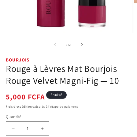
Ouvrir
O
le
le
média
m
de
1
/
2
1
2
dans
d
une
u
BOURJOIS
fenêtre
f
Rouge à Lèvres Mat Bourjois
modale
m
Rouge Velvet Magni-Fig — 10
Prix
5,000 FCFA
Épuisé
habituel
Frais d'expédition
calculés à l'étape de paiement.
Quantité
Quantité
Réduire
Augmenter