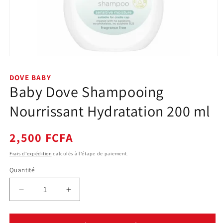
Ouvrir
le
média
DOVE BABY
1
Baby Dove Shampooing
dans
une
fenêtre
Nourrissant Hydratation 200 ml
modale
Prix
2,500 FCFA
habituel
Frais d'expédition
calculés à l'étape de paiement.
Quantité
Quantité
Réduire
Augmenter
la
la
quantité
quantité