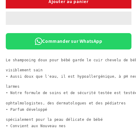
de
de
Ajouter au panier
Baby
Baby
Dove
Dove
Shampooing
Shampooing
Nourrissant
Nourrissant
Hydratation
Hydratation
200
200
Commander sur WhatsApp
ml
ml
Le shampooing doux pour bébé garde le cuir chevelu de bé
visiblement sain

• Aussi doux que l'eau, il est hypoallergénique, à pH ne
larmes

• Notre formule de soins et de sécurité testée est testé
ophtalmologistes, des dermatologues et des pédiatres

• Parfum développé 
spécialement pour la peau délicate de bébé

• Convient aux Nouveau nes