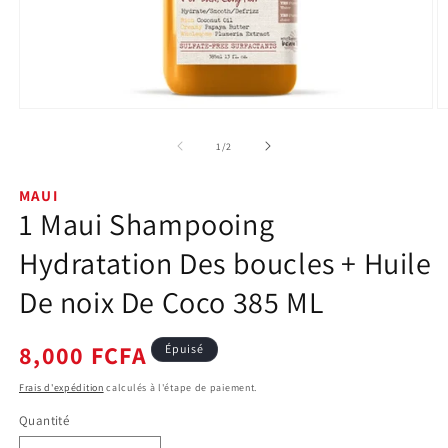
Ouvrir
O
le
le
média
m
de
1
/
2
1
2
dans
d
une
u
MAUI
fenêtre
f
1 Maui Shampooing
modale
m
Hydratation Des boucles + Huile
De noix De Coco 385 ML
Prix
8,000 FCFA
Épuisé
habituel
Frais d'expédition
calculés à l'étape de paiement.
Quantité
Quantité