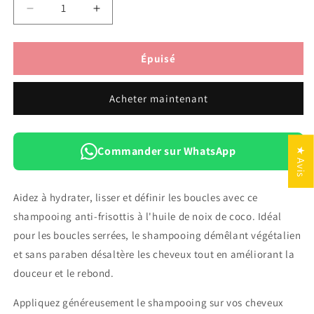
Réduire
Augmenter
la
la
quantité
quantité
de
de
Épuisé
1
1
Maui
Maui
Acheter maintenant
Shampooing
Shampooing
Hydratation
Hydratation
Des
Des
boucles
boucles
Commander sur WhatsApp
★ Avis
+
+
Huile
Huile
De
De
Aidez à hydrater, lisser et définir les boucles avec ce
noix
noix
shampooing anti-frisottis à l'huile de noix de coco. Idéal
De
De
Coco
Coco
pour les boucles serrées, le shampooing démêlant végétalien
385
385
et sans paraben désaltère les cheveux tout en améliorant la
ML
ML
douceur et le rebond.
Appliquez généreusement le shampooing sur vos cheveux