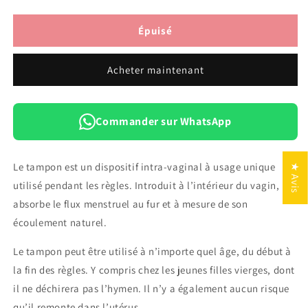
la
la
quantité
quantité
de
de
Épuisé
Ultrex
Ultrex
Tampons
Tampons
Acheter maintenant
réguliers
réguliers
sans
sans
applicateur
applicateur
paquet
paquet
Commander sur WhatsApp
de
de
16
16
Le tampon est un dispositif intra-vaginal à usage unique
★ Avis
utilisé pendant les règles. Introduit à l’intérieur du vagin, il
absorbe le flux menstruel au fur et à mesure de son
écoulement naturel.
Le tampon peut être utilisé à n’importe quel âge, du début à
la fin des règles. Y compris chez les jeunes filles vierges, dont
il ne déchirera pas l’hymen. Il n’y a également aucun risque
qu’il remonte dans l’utérus.