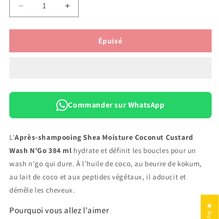
Réduire
Augmenter
la
la
quantité
quantité
de
de
Épuisé
Après-
Après-
Shampooing
Shampooing
Shea
Shea
Moisture
Moisture
Coconut
Coconut
Custard
Custard
Commander sur WhatsApp
Wash
Wash
N&#39;Go
N&#39;Go
—
—
L'
Après-shampooing Shea Moisture Coconut Custard
384
384
Wash N'Go 384 ml
hydrate et définit les boucles pour un
ml
ml
wash n'go qui dure. À l'huile de coco, au beurre de kokum,
au lait de coco et aux peptides végétaux, il adoucit et
démêle les cheveux.
★ Avis
Pourquoi vous allez l'aimer