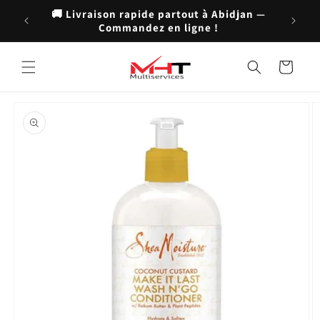
et
🚚 Livraison rapide partout à Abidjan —
passer
Commandez en ligne !
au
contenu
Panier
Passer aux
informations
produits