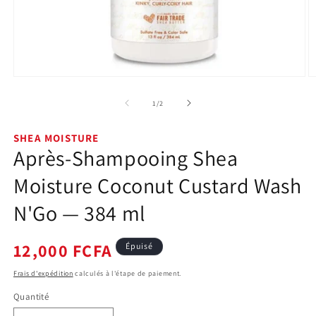
Ouvrir
O
le
le
média
m
de
1
/
2
1
2
dans
d
une
u
SHEA MOISTURE
fenêtre
f
Après-Shampooing Shea
modale
m
Moisture Coconut Custard Wash
N'Go — 384 ml
Prix
12,000 FCFA
Épuisé
habituel
Frais d'expédition
calculés à l'étape de paiement.
Quantité
Quantité