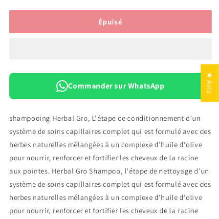
la
la
quantité
quantité
de
de
Épuisé
Mane&#39;n
Mane&#39;n
Tail
Tail
shampooing
shampooing
Herbal
Herbal
Olive
Olive
★ Avis
oil
oil
Commander sur WhatsApp
Herbal
Herbal
355ML
355ML
shampooing Herbal Gro, L'étape de conditionnement d'un
système de soins capillaires complet qui est formulé avec des
herbes naturelles mélangées à un complexe d'huile d'olive
pour nourrir, renforcer et fortifier les cheveux de la racine
aux pointes. Herbal Gro Shampoo, l'étape de nettoyage d'un
système de soins capillaires complet qui est formulé avec des
herbes naturelles mélangées à un complexe d'huile d'olive
pour nourrir, renforcer et fortifier les cheveux de la racine