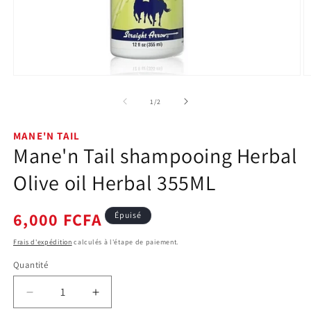
Ouvrir
O
le
le
média
m
de
1
/
2
1
2
dans
d
une
u
MANE'N TAIL
fenêtre
f
Mane'n Tail shampooing Herbal
modale
m
Olive oil Herbal 355ML
Prix
6,000 FCFA
Épuisé
habituel
Frais d'expédition
calculés à l'étape de paiement.
Quantité
Quantité
Réduire
Augmenter