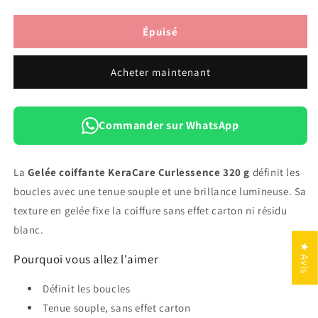
la
la
quantité
quantité
de
de
Épuisé
Gelée
Gelée
Coiffante
Coiffante
Acheter maintenant
KeraCare
KeraCare
Curlessence
Curlessence
320
320
g
g
Commander sur WhatsApp
La
Gelée coiffante KeraCare Curlessence 320 g
définit les
boucles avec une tenue souple et une brillance lumineuse. Sa
texture en gelée fixe la coiffure sans effet carton ni résidu
blanc.
★ Avis
Pourquoi vous allez l'aimer
Définit les boucles
Tenue souple, sans effet carton