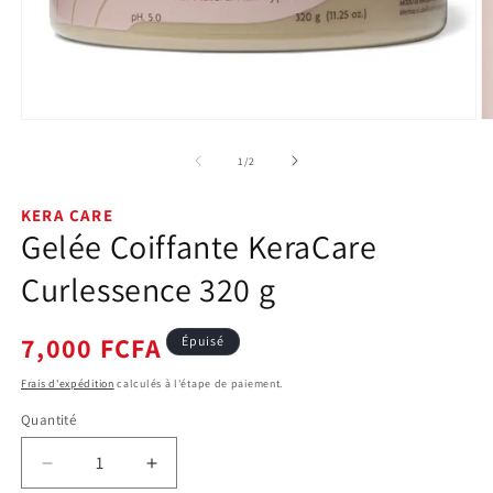
Ouvrir
O
le
le
média
m
de
1
/
2
1
2
dans
d
une
u
KERA CARE
fenêtre
f
Gelée Coiffante KeraCare
modale
m
Curlessence 320 g
Prix
7,000 FCFA
Épuisé
habituel
Frais d'expédition
calculés à l'étape de paiement.
Quantité
Quantité
Réduire
Augmenter