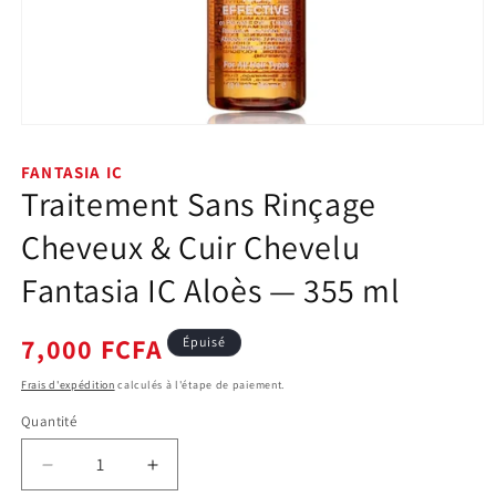
Ouvrir
le
média
FANTASIA IC
1
Traitement Sans Rinçage
dans
une
fenêtre
Cheveux & Cuir Chevelu
modale
Fantasia IC Aloès — 355 ml
Prix
7,000 FCFA
Épuisé
habituel
Frais d'expédition
calculés à l'étape de paiement.
Quantité
Quantité
Réduire
Augmenter