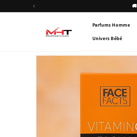
et
passer
au
contenu
Parfums Homme
Univers Bébé
Passer aux
informations
produits