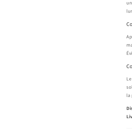
un
lu
Co
Ap
ma
Év
Co
Le
so
la
Di
Li