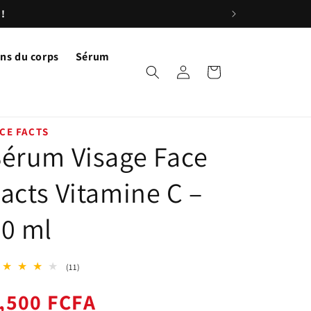
ns du corps
Sérum
Connexion
Panier
CE FACTS
érum Visage Face
acts Vitamine C –
0 ml
11
(11)
total
ix
,500 FCFA
des
critiques