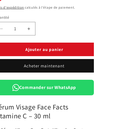
bituel
is d'expédition
calculés à l'étape de paiement.
ntité
antité
Réduire
Augmenter
la
la
quantité
quantité
de
de
Ajouter au panier
Sérum
Sérum
Visage
Visage
Acheter maintenant
Face
Face
Facts
Facts
Vitamine
Vitamine
C
C
Commander sur WhatsApp
–
–
30
30
ml
ml
érum Visage Face Facts
itamine C – 30 ml