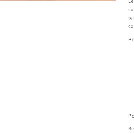
L
so
te
co
Po
Po
Re