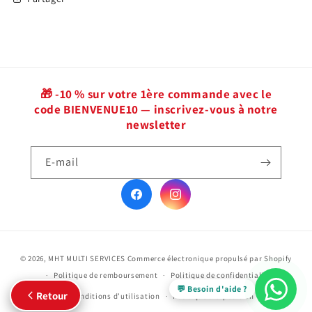
🎁 -10 % sur votre 1ère commande avec le
code BIENVENUE10 — inscrivez-vous à notre
newsletter
E-mail
Facebook
Instagram
Maty Sene
Soin Sans Rinçage Réparateur
Moyens
Cantu Avocat
© 2026,
MHT MULTI SERVICES
Commerce électronique propulsé par Shopify
de
Politique de remboursement
Politique de confidentialité
paiement
💬 Besoin d'aide ?
Retour
Conditions d’utilisation
Politique d’expédition
Soin Sans Rinçage Réparateur Cantu Avocat