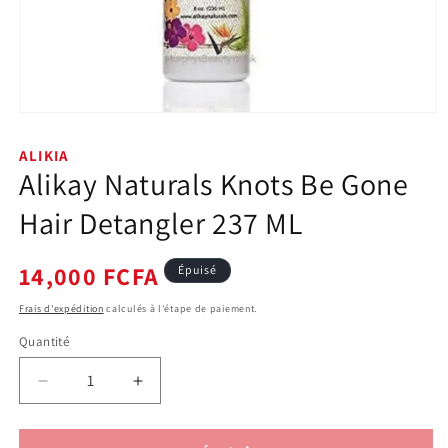
Ouvrir
le
média
ALIKIA
1
Alikay Naturals Knots Be Gone
dans
une
fenêtre
Hair Detangler 237 ML
modale
Prix
14,000 FCFA
Épuisé
habituel
Frais d'expédition
calculés à l'étape de paiement.
Quantité
Quantité
Réduire
Augmenter
la
la
quantité
quantité