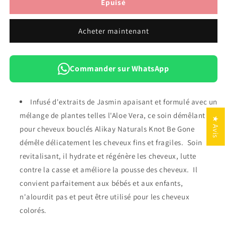
de
de
Épuisé
Alikay
Alikay
Naturals
Naturals
Acheter maintenant
Knots
Knots
Be
Be
Gone
Gone
Hair
Hair
Commander sur WhatsApp
Detangler
Detangler
237
237
ML
ML
Infusé d'extraits de Jasmin apaisant et formulé avec un
mélange de plantes telles l'Aloe Vera, ce soin démêlant
★ Avis
pour cheveux bouclés Alikay Naturals Knot Be Gone
démêle délicatement les cheveux fins et fragiles. Soin
revitalisant, il hydrate et régénère les cheveux, lutte
contre la casse et améliore la pousse des cheveux. Il
convient parfaitement aux bébés et aux enfants,
n'alourdit pas et peut être utilisé pour les cheveux
colorés.