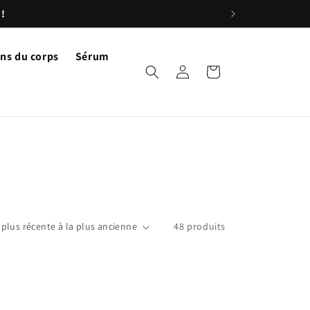
 !
ns du corps
Sérum
Connexion
Panier
48 produits