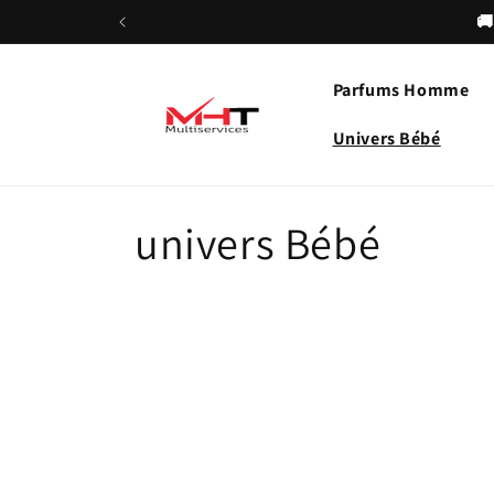
et
🚚
passer
au
contenu
Parfums Homme
Univers Bébé
C
univers Bébé
o
l
l
e