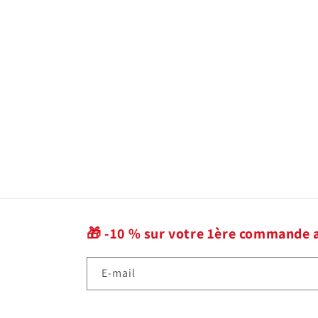
c
t
i
o
n
:
🎁 -10 % sur votre 1ère commande 
E-mail